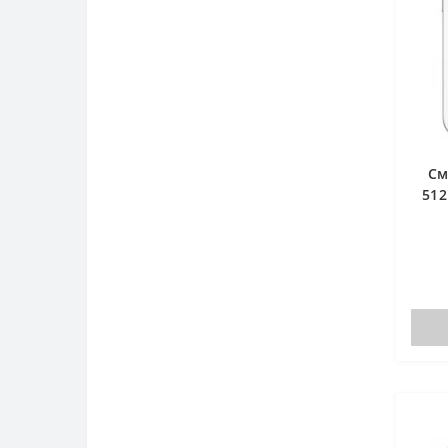
См
512