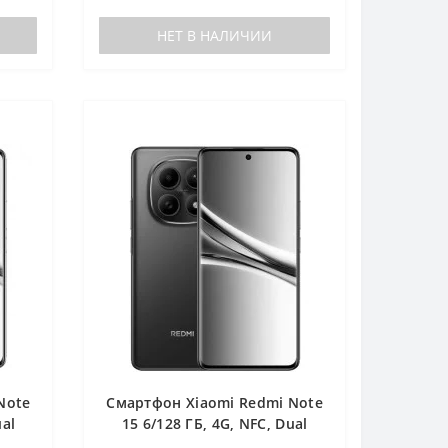
НЕТ В НАЛИЧИИ
Note
Смартфон Xiaomi Redmi Note
ual
15 6/128 ГБ, 4G, NFС, Dual
nano SIM, черный