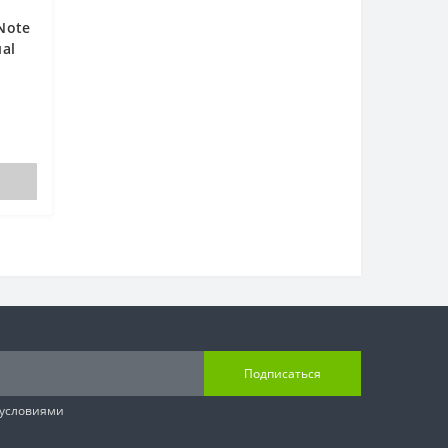
Note
ual
й
Подписаться
 условиями