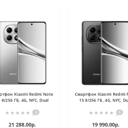
ртфон Xiaomi Redmi Note
Смартфон Xiaomi Redmi 
 8/256 ГБ, 4G, NFС, Dual
15 8/256 ГБ, 4G, NFС, D
nano SIM, синий
nano SIM, черный
0
0
21 288.00р.
19 990.00р.