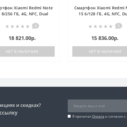
ртфон Xiaomi Redmi Note
Смартфон Xiaomi Redmi 
 8/256 ГБ, 4G, NFС, Dual
15 6/128 ГБ, 4G, NFС, D
nano SIM, фиолетовый
nano SIM, фиолетовы
0
0
18 821.00р.
15 836.00р.
НЕТ В НАЛИЧИИ
НЕТ В НАЛИЧИИ
акциях и скидках?
ссылку
Я прочитал
Оплата
и согласен с