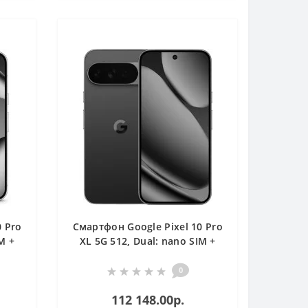
0 Pro
Смартфон Google Pixel 10 Pro
M +
XL 5G 512, Dual: nano SIM +
eSIM, Obsidian
0
112 148.00р.