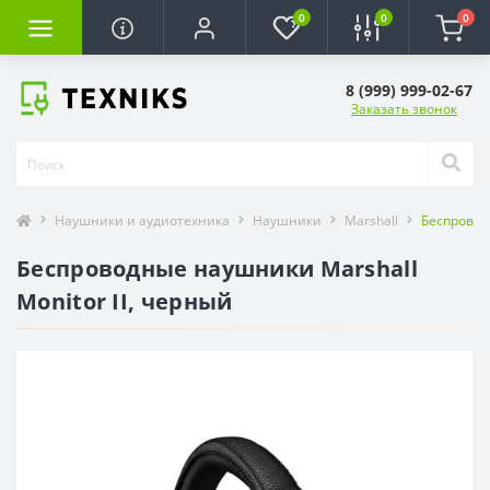
0
0
0
8 (999) 999-02-67
Заказать звонок
Наушники и аудиотехника
Наушники
Marshall
Беспровод
Беспроводные наушники Marshall
Monitor II, черный