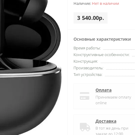
Наличие:
Нет в наличии
3 540.00р.
Основные характеристики
Время работы:
Конструктивные особенности:
Конструкция:
Производитель:
Тип устройства:
Оплата
Принимаем оплату
online
Доставка
В тот же день при
заказе до 12:00