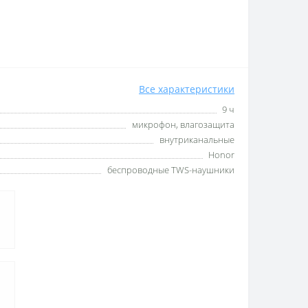
Все характеристики
9 ч
микрофон, влагозащита
внутриканальные
Honor
беспроводные TWS-наушники