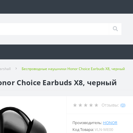
rshall
Беспроводные наушники Honor Choice Earbuds X8, черный
or Choice Earbuds X8, черный
Отзывы:
(0)
Производитель:
HONOR
Код Товара:
VLN-ME00