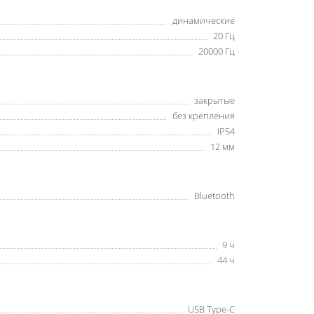
динамические
20 Гц
20000 Гц
закрытые
без крепления
IP54
12 мм
Bluetooth
9 ч
44 ч
USB Type-C