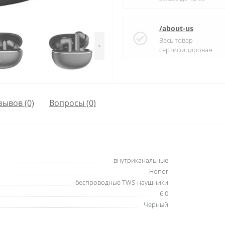
/about-us
Весь товар
>
сертифицирован
зывов (0)
Вопросы
(0)
внутриканальные
Honor
беспроводные TWS-наушники
6.0
Черный