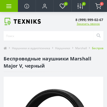
0
0
0
8 (999) 999-02-67
Заказать звонок
Наушники и аудиотехника
Наушники
Marshall
Беспровод
Беспроводные наушники Marshall
Major V, черный