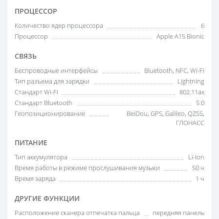
ПРОЦЕССОР
Количество ядер процессора
6
Процессор
Apple A15 Bionic
СВЯЗЬ
Беспроводные интерфейсы
Bluetooth, NFC, Wi-Fi
Тип разъема для зарядки
Lightning
Стандарт Wi-Fi
802.11ax
Стандарт Bluetooth
5.0
Геопозиционирование
BeiDou, GPS, Galileo, QZSS,
ГЛОНАСС
ПИТАНИЕ
Тип аккумулятора
Li-Ion
Время работы в режиме прослушивания музыки
50 ч
Время заряда
1 ч
ДРУГИЕ ФУНКЦИИ
Расположение сканера отпечатка пальца
передняя панель