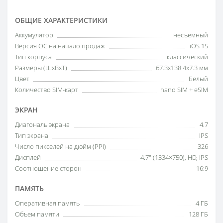
ОБЩИЕ ХАРАКТЕРИСТИКИ
Аккумулятор
несъемный
Версия ОС на начало продаж
iOS 15
Тип корпуса
классический
Размеры (ШxВxТ)
67.3x138.4x7.3 мм
Цвет
Белый
Количество SIM-карт
nano SIM + eSIM
ЭКРАН
Диагональ экрана
4.7
Тип экрана
IPS
Число пикселей на дюйм (PPI)
326
Дисплей
4.7" (1334×750), HD, IPS
Соотношение сторон
16:9
ПАМЯТЬ
Оперативная память
4 ГБ
Объем памяти
128 ГБ