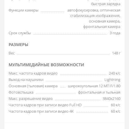
быстрая зарядка
Функции камеры
автофокусировка, оптическая
стабилизация изображения,
основная камера,
фронтальная камера
Срок службы
3 года
РАЗМЕРЫ
Вес
148 г
МУЛЬТИМЕДИЙНЫЕ ВОЗМОЖНОСТИ
Макс. частота кадров видео
240 к/с
Выход на наушники
Lightning
Основная (тыловая) камера
широкоугольная 12 МП F/1.80
Фотовспышка
фронтальная и тыльная
Макс. разрешение видео
3840x2160
Частота кадров при записи видео Full HD
60 к/c
Частота кадров при записи видео 4K
60 к/c